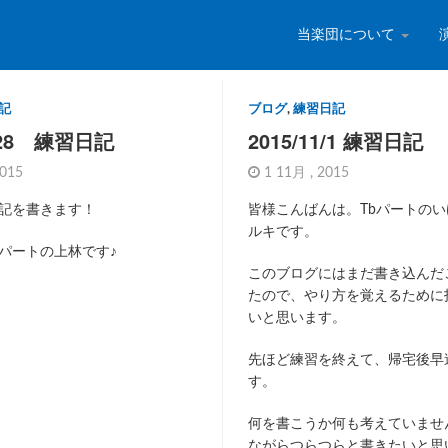
当楽団について
記
ブログ
,
練習日記
1/28 練習日記
2015/11/1 練習日記
2015
1 11月 , 2015
記を書きます！
皆様こんばんは。Tbパートの
ルキです。
パートの上林です♪
このブログにはまだ書き込んだ
たので、やり方を覚えるために
いと思います。
先ほど練習を終えて、帰宅後早
す。
何を書こうか何も考えていませ
ながらつらつらと書きたいと思