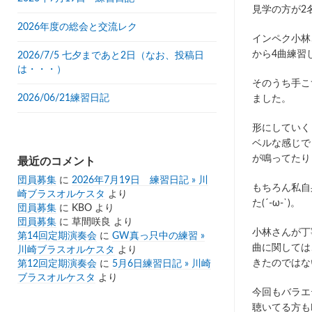
見学の方が2
2026年度の総会と交流レク
インペク小林
から4曲練習
2026/7/5 七夕まであと2日（なお、投稿日
は・・・）
そのうち手こ
2026/06/21練習日記
ました。
形にしていく
ベルな感じで
最近のコメント
が鳴ってたり
団員募集
に
2026年7月19日 練習日記 » 川
もちろん私自
崎ブラスオルケスタ
より
た(´-ω-`)。
団員募集
に
KBO
より
団員募集
に
草間咲良
より
小林さんが丁
第14回定期演奏会
に
GW真っ只中の練習 »
曲に関しては
川崎ブラスオルケスタ
より
きたのではな
第12回定期演奏会
に
5月6日練習日記 » 川崎
ブラスオルケスタ
より
今回もバラエ
聴いてる方も