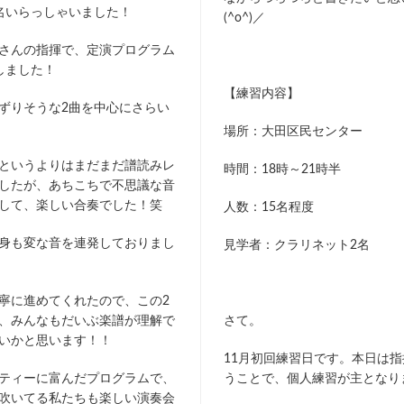
名いらっしゃいました！
(^o^)／
さんの指揮で、定演プログラム
しました！
【練習内容】
ずりそうな2曲を中心にさらい
場所：大田区民センター
というよりはまだまだ譜読みレ
時間：18時～21時半
したが、あちこちで不思議な音
して、楽しい合奏でした！笑
人数：15名程度
身も変な音を連発しておりまし
見学者：クラリネット2名
寧に進めてくれたので、この2
、みんなもだいぶ楽譜が理解で
さて。
いかと思います！！
11月初回練習日です。本日は
ティーに富んだプログラムで、
うことで、個人練習が主となり
吹いてる私たちも楽しい演奏会