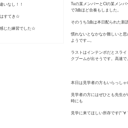
Tuの某メンバーとClの某メン
違いなし！！
で3曲ほど合奏もしました。
Oはすてき☆
そのうち1曲は本日配られた新
感じた練習でした☆
慣れないとなかなか難しいと思
ようです…。
ラストはインテンポだとスライ
クブームが出そうです。高速で
本日は見学者の方もいらっしゃ
見学者の方にはぜひとも先生が
時にも
見学に来てほしい所存です(*´∀｀