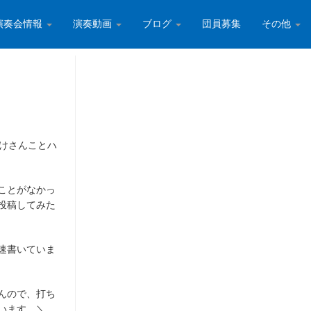
演奏会情報
演奏動画
ブログ
団員募集
その他
いけさんことハ
ことがなかっ
投稿してみた
速書いていま
んので、打ち
います。＼