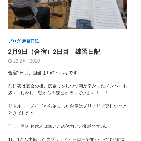
ブログ
,
練習日記
2月9日（合宿）2日目 練習日記
22 2月 , 2020
合宿2日目、担当はTbのハルキです。
前日夜は宴会の後、夜更しをしつつ朝が辛かったメンバーも
多く…しかし！朝から！練習が待っています！！！
リトルマーメイドから始まった合奏はノリノリで楽しいひと
ときでした〜！
但し、割とお休みは無いため体力との相談ですが…。
1日目にも実施したエブリディヒーローですが、やはり難関