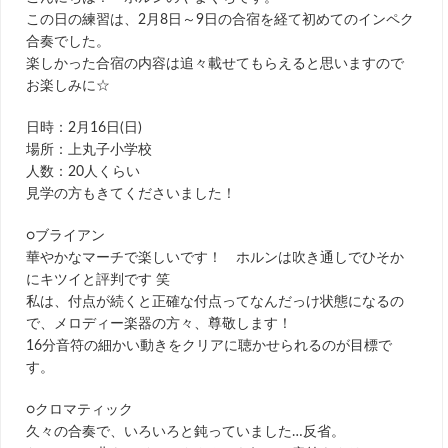
この日の練習は、2月8日～9日の合宿を経て初めてのインペク
合奏でした。
楽しかった合宿の内容は追々載せてもらえると思いますので
お楽しみに☆
日時：2月16日(日)
場所：上丸子小学校
人数：20人くらい
見学の方もきてくださいました！
○ブライアン
華やかなマーチで楽しいです！ ホルンは吹き通しでひそか
にキツイと評判です 笑
私は、付点が続くと正確な付点ってなんだっけ状態になるの
で、メロディー楽器の方々、尊敬します！
16分音符の細かい動きをクリアに聴かせられるのが目標で
す。
○クロマティック
久々の合奏で、いろいろと鈍っていました…反省。