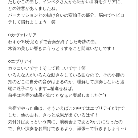
たしかこの曲も、インペクさんから細かい音符をクリアに、
との注意がありましたね。
パーカッションとの掛け合いの変拍子の部分、脳内でヘビロ
テして慣れましょう！笑
○カヴァレリア
わずか10分足らずで合奏が終了した奇跡の曲。
木管の美しい響きにうっとりすること間違いなしです！
○エブリデイ
カッコいいです！そして難しいです！笑
いろんな人がいろんな動きをしている曲なので、その小節の
拍のどこに自分の音がはまるのか、理解して演奏しないと途
端に迷子になります…精進せねば。
前半は合宿の成果が出てたなぁと実感しました(^^)
合宿でやった曲は、そういえばこの中ではエブリデイだけで
した。他の曲も、きっと成果が出ているはず！
気付けばあっという間に、演奏会まであと3か月になったの
で、良い演奏をお届けできるよう、頑張って行きましょう～♪