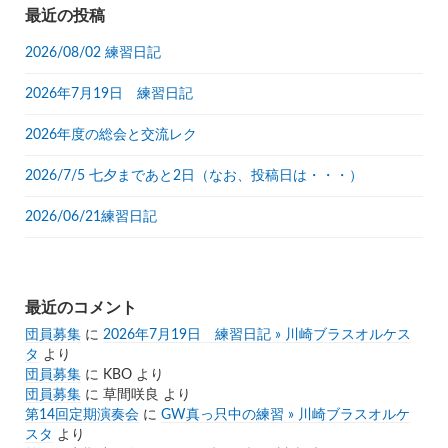
リ
最近の投稿
ー
2026/08/02 練習日記
2026年7月19日 練習日記
2026年度の総会と交流レク
2026/7/5 七夕まであと2日（なお、投稿日は・・・）
2026/06/21練習日記
最近のコメント
団員募集
に
2026年7月19日 練習日記 » 川崎ブラスオルケス
タ
より
団員募集
に
KBO
より
団員募集
に
草間咲良
より
第14回定期演奏会
に
GW真っ只中の練習 » 川崎ブラスオルケ
スタ
より