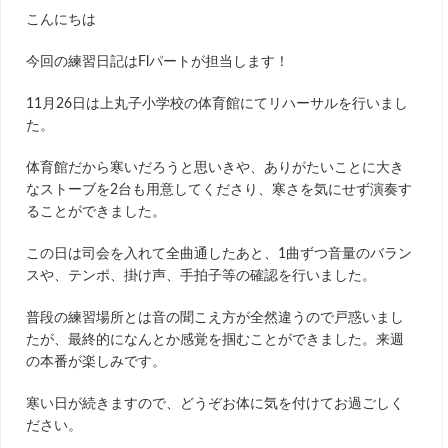
こんにちは
今回の練習日記はFlパートが担当します！
11月26日は上丸子小学校の体育館にてリハーサルを行いまし
た。
体育館だから寒いだろうと思いきや、ありがたいことに大き
なストーブを2台も用意してくださり、寒さを気にせず演奏す
ることができました。
この日は司会を入れて全曲通したあと、1曲ずつ音量のバラン
スや、テンポ、掛け声、手拍子等の確認を行いました。
普段の練習場所とは音の聞こえ方が全然違うので戸惑いまし
たが、最終的になんとか感覚を掴むことができました。来週
の本番が楽しみです。
寒い日が続きますので、どうぞお体に気を付けてお過ごしく
ださい。