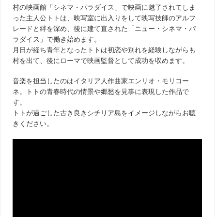
村の映画館「シネマ・パラダイス」で映画に魅了されてしま
った主人公トトは、映写室に出入りをして映写技師のアルフ
レードと絆を深め、後に建て直された「ニュー・シネマ・パ
ラダイス」で働き始めます。
月日が経ち青年となったトトは初恋や別れを経験しながらも
村を出て、後にローマで映画監督として成功を収めます。
音楽を担当したのはイタリア人作曲家エンリオ・モリコー
ネ。トトの青春時代の情景や郷愁を見事に表現した作品で
す。
トトが過ごした古き良きシチリア島をイメージしながらお聴
きください。