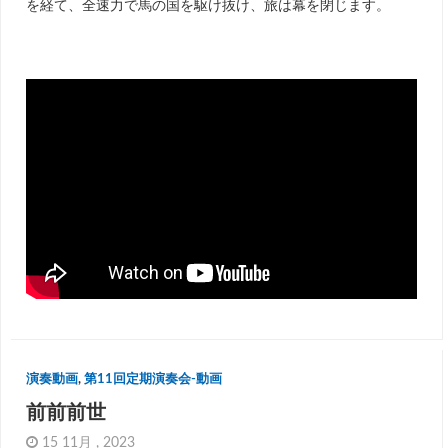
を経て、全速力で馬の国を駆け抜け、旅は幕を閉じます。
演奏動画
,
第11回定期演奏会-動画
前前前世
15 11月 , 2023