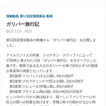
演奏動画
,
第12回定期演奏会-動画
ガリバー旅行記
22 11月 , 2023
第12回定期演奏会の映像から「ガリバー旅行記」を公開しま
した。
アイルランド人の作家、ジョナサン・スウィフトによって
1726年に著された小説「ガリバー旅行記」をモチーフとした
曲です。船医である主人公のガリバーが旅で訪れた4つの地域
が各楽章の表題となっています。
第1楽章:リリパット(小人の国)…4分の2拍子
第2楽章:ブロブディンナグ(巨人の国)…2分の2拍子
第3楽章:ラピュータ(空飛ぶ島)…8分の6拍子
第4楽章:フウイヌム(馬の国)…4分の4(2分の2)拍子
ピッコロのソロから旅は始まり、猛々しいファンファーレが
巨人の国への到着を告げます。空飛ぶ島での穏やかなひと時