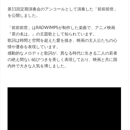
第11回定期演奏会のアンコールとして演奏した「前前前世」
を公開しました。
「前前前世」はRADWIMPSが制作した楽曲で、アニメ映画
『君の名は。』の主題歌として知られています。
歌詞は時間と空間を超えた愛を描き、映画の主人公たちの心
情や運命を表現しています。
感動的なメロディと歌詞が、異なる時代に生きる二人の若者
の絶え間ない結びつきを美しく表現しており、映画と共に国
内外で大きな人気を博しました。