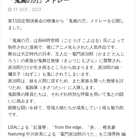
19 10月 , 2023
第11回定期演奏会の映像から「鬼滅の刃」メドレーを公開し
ました。
「鬼滅の刃」は吾峠呼世晴（ごとうげ こよはる）氏によって
制作された漫画で、後にアニメ化もされた人気作品です。
舞台は大正時代の日本。主人公・竈門炭治郎（かまど たんじ
ろう）の家族が鬼舞辻󠄀無慘（きぶつじ むざん）に襲撃され、
炭治郎だけが生き残るところから始まります。炭治郎の妹・
禰豆子（ねずこ）も鬼にされてしまいます。
炭治郎は、妹を人間に戻すため、また家族を襲った無慘を討
つため、鬼殺隊（きさつたい）に入隊します。
鬼殺隊の隊員たちは、それぞれ特別な呼吸を用いて鬼との闘
いに挑みます。
困難な闘いを経て、登場人物たちが成長していく様も魅力的
です。
LiSAによる「紅蓮華」「from the edge」「炎」、椎名豪
featuring 中川奈美による「竈門炭治郎のうた」を三浦秀秋 編