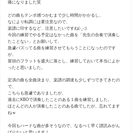
痛になりました笑
どの曲もテンポ感つかむまで少し時間がかかるし、
なにより転調には要注意なので、
楽譜に印するなど、注意したいですね(-_-;)
今回の練習でやる予定はなかった曲を「先生の合奏で演奏し
たことない」とお願いして、
急遽バズってる曲を練習させてもらうことになったのです
が、
冒頭のフラットを盛大に落とし、練習しておいて本当によか
ったと思いました。
定演の曲も全曲決まり、楽譜の調達も少しずつできてきたの
で、
こちらも急遽でありましたが、
過去にKBOで演奏したことのある１曲を練習しました。
ほとんどの人が演奏したことのある曲でしたが、忘れてます
ねｗ
今回もハードな曲が多そうなので、なるべく早く譜読みがん
ばりたいと思います！