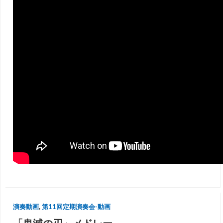
演奏動画
,
第11回定期演奏会-動画
「鬼滅の刃」メドレー