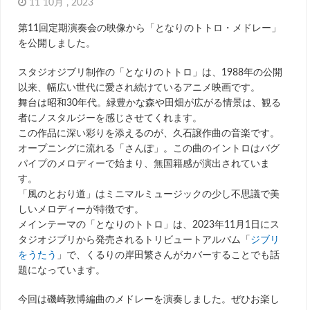
11 10月 , 2023
第11回定期演奏会の映像から「となりのトトロ・メドレー」
を公開しました。
スタジオジブリ制作の「となりのトトロ」は、1988年の公開
以来、幅広い世代に愛され続けているアニメ映画です。
舞台は昭和30年代。緑豊かな森や田畑が広がる情景は、観る
者にノスタルジーを感じさせてくれます。
この作品に深い彩りを添えるのが、久石譲作曲の音楽です。
オープニングに流れる「さんぽ」。この曲のイントロはバグ
パイプのメロディーで始まり、無国籍感が演出されていま
す。
「風のとおり道」はミニマルミュージックの少し不思議で美
しいメロディーが特徴です。
メインテーマの「となりのトトロ」は、2023年11月1日にス
タジオジブリから発売されるトリビュートアルバム「
ジブリ
をうたう
」で、くるりの岸田繁さんがカバーすることでも話
題になっています。
今回は磯崎敦博編曲のメドレーを演奏しました。ぜひお楽し