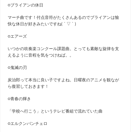
○
ブライアンの休日
マーチ曲です！付点音符がたくさんあるのでブライアンは愉
快な休日が好きみたいですね
( ´ ▽ ` )
○
エアーズ
いつかの吹奏楽コンクール課題曲。とっても素敵な旋律を支
えるように音程を気をつけねば。。
○
鬼滅の刃
炭治郎って本当に良い子ですよね。日曜夜のアニメを観なが
ら復習しておきます！
○
青春の輝き
「学校へ行こう」というテレビ番組で流れていた曲
○
エルクンバンチェロ