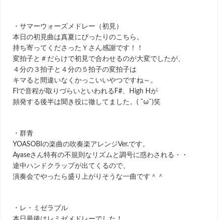
・サマーウォーズメドレー（初見）
本日の初見曲は真夏にぴったりのこちら。
持ち寄ってくださったＹさん感謝です！！
変拍子と＃だらけで初見で合わせるのが大変でしたが、
４分の３拍子と４分の５拍子の変拍子は
キマると間違いなくかっこいいやつですね～。
Flで音程が取りづらいといわれるF#、High Hが
頻発する後半は聞き役に徹してました。( ˘ω˘)笑
・群青
YOASOBIの楽曲の吹奏楽アレンジVer.です。
Ayaseさん特有の不規則なリズムと調号に惑わされる・・
途中ハンドクラップが出てくるので、
演奏会でやったら盛り上がりそうな一曲です＾＾
・レ・ミゼラブル
本日最後はレミゼメドレーでした！