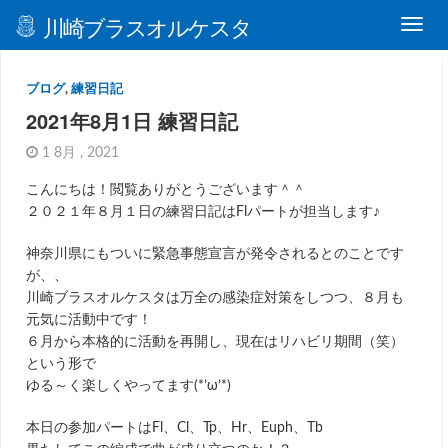
川崎ブラスオルケスタ
ブログ
,
練習日記
2021年8月1日 練習日記
1 8月 , 2021
こんにちは！閲覧ありがとうございます＾＾
２０２１年８月１日の練習日記はFlパートが担当します♪
神奈川県にもついに緊急事態宣言が発令されるとのことです
が、、
川崎ブラスオルケスタは万全の感染症対策をしつつ、８月も
元気に活動中です！
６月から本格的に活動を再開し、現在はリハビリ期間（笑）
という形で
ゆる～く楽しくやってます(*’ω’*)
本日の参加パートはFl、Cl、Tp、Hr、Euph、Tb