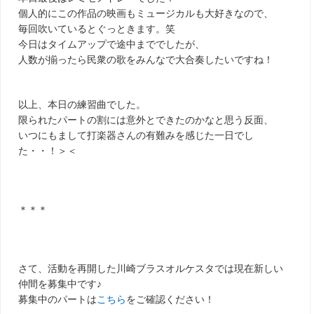
個人的にこの作品の映画もミュージカルも大好きなので、
毎回吹いているとぐっときます。笑
今日はタイムアップで途中まででしたが、
人数が揃ったら民衆の歌をみんなで大合奏したいですね！
以上、本日の練習曲でした。
限られたパートの割には意外とできたのかなと思う反面、
いつにもまして打楽器さんの有難みを感じた一日でし
た・・！＞＜
＊＊＊
さて、活動を再開した川崎ブラスオルケスタでは現在新しい
仲間を募集中です♪
募集中のパートは
こちら
をご確認ください！