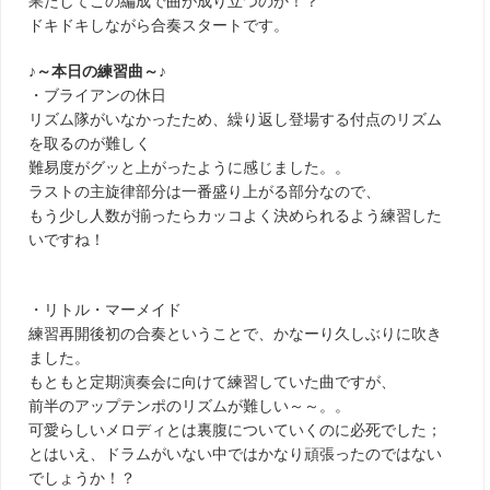
果たしてこの編成で曲が成り立つのか！？
ドキドキしながら合奏スタートです。
♪～本日の練習曲～♪
・ブライアンの休日
リズム隊がいなかったため、繰り返し登場する付点のリズム
を取るのが難しく
難易度がグッと上がったように感じました。。
ラストの主旋律部分は一番盛り上がる部分なので、
もう少し人数が揃ったらカッコよく決められるよう練習した
いですね！
・リトル・マーメイド
練習再開後初の合奏ということで、かなーり久しぶりに吹き
ました。
もともと定期演奏会に向けて練習していた曲ですが、
前半のアップテンポのリズムが難しい～～。。
可愛らしいメロディとは裏腹についていくのに必死でした；
とはいえ、ドラムがいない中ではかなり頑張ったのではない
でしょうか！？