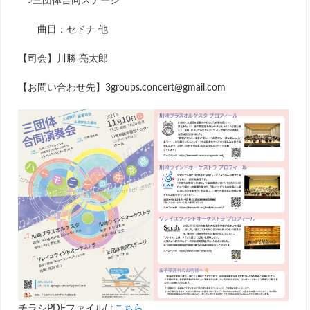
♪三団体合同ステージ
曲目：セドナ 他
【司会】川勝 亮太郎
【お問い合わせ先】3groups.concert@gmail.com
チラシPDFファイルは
こちら