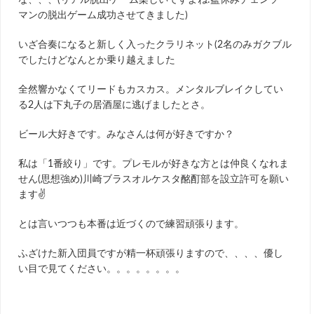
な、、、(リアル脱出ゲーム楽しいですよね:盆休みチェンソー
マンの脱出ゲーム成功させてきました)
いざ合奏になると新しく入ったクラリネット(2名のみガクブル
でしたけどなんとか乗り越えました
全然響かなくてリードもカスカス。メンタルブレイクしてい
る2人は下丸子の居酒屋に逃げましたとさ。
ビール大好きです。みなさんは何が好きですか？
私は「1番絞り」です。プレモルが好きな方とは仲良くなれま
せん(思想強め)川崎ブラスオルケスタ酩酊部を設立許可を願い
ます✌️
とは言いつつも本番は近づくので練習頑張ります。
ふざけた新入団員ですが精一杯頑張りますので、、、、優し
い目で見てください。。。。。。。。