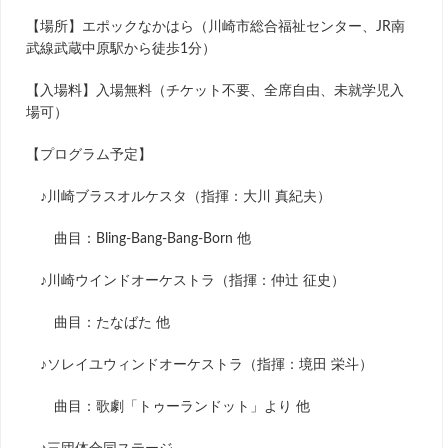
【場所】エポックなかはら（川崎市総合福祉センター、JR南
武線武蔵中原駅から徒歩1分）
【入場料】入場無料（チケット不要、全席自由、未就学児入
場可）
【プログラム予定】
♪川崎ブラスオルケスタ（指揮：大川 真紀夫）
曲目：Bling-Bang-Bang-Born 他
♪川崎ウインドオーケストラ（指揮：仲辻 征史）
曲目：たなばた 他
♪ソレイユウィンドオーケストラ（指揮：境田 栄斗）
曲目：歌劇「トゥーランドット」より 他