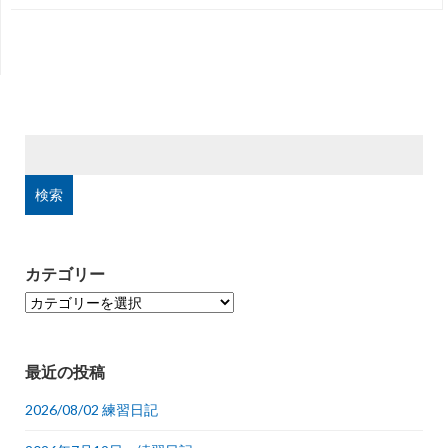
検
索:
カテゴリー
カ
テ
ゴ
リ
最近の投稿
ー
2026/08/02 練習日記