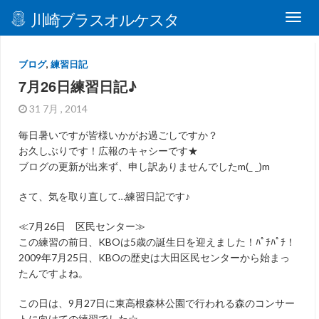
川崎ブラスオルケスタ
ブログ
,
練習日記
7月26日練習日記♪
31 7月 , 2014
毎日暑いですが皆様いかがお過ごしですか？
お久しぶりです！広報のキャシーです★
ブログの更新が出来ず、申し訳ありませんでしたm(_ _)m
さて、気を取り直して…練習日記です♪
≪7月26日 区民センター≫
この練習の前日、KBOは5歳の誕生日を迎えました！ﾊﾟﾁﾊﾟﾁ！
2009年7月25日、KBOの歴史は大田区民センターから始まっ
たんですよね。
この日は、9月27日に東高根森林公園で行われる森のコンサー
トに向けての練習でした☆