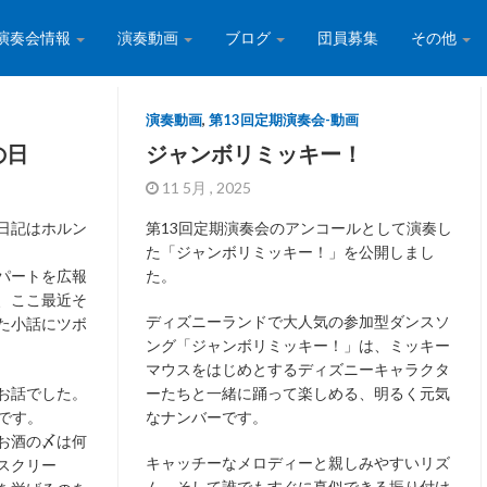
演奏会情報
演奏動画
ブログ
団員募集
その他
演奏動画
,
第13回定期演奏会-動画
の日
ジャンボリミッキー！
11 5月 , 2025
日記はホルン
第13回定期演奏会のアンコールとして演奏し
た「ジャンボリミッキー！」を公開しまし
パートを広報
た。
、ここ最近そ
ディズニーランドで大人気の参加型ダンスソ
た小話にツボ
ング「ジャンボリミッキー！」は、ミッキー
マウスをはじめとするディズニーキャラクタ
お話でした。
ーたちと一緒に踊って楽しめる、明るく元気
いです。
なナンバーです。
お酒の〆は何
キャッチーなメロディーと親しみやすいリズ
スクリー
ム、そして誰でもすぐに真似できる振り付け