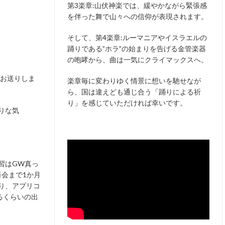
第3楽章:山伏神楽では、緩やかながら緊張感
を伴った舞で山々への信仰が表現されます。
そして、第4楽章:ルーマニアやイスラエルの
踊りである”ホラ”の始まりを告げる金管楽器
の咆哮から、曲は一気にクライマックスへ。
がお送りしま
楽章毎に変わりゆく情景に想いを馳せなが
ら、国は違えども通じ合う「踊りによる祈
り」を感じていただければ幸いです。
りな気
習はGW真っ
奏会まで1か月
り、アプリコ
るくらいの出