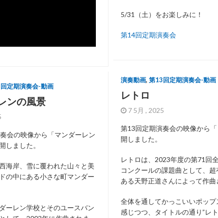
5/31（土）をお楽しみに！
第14回定期演奏会
演奏動画
,
第13回定期演奏会-動画
3回定期演奏会-動画
レトロ
レンの風景
7 5月 , 2025
25
第13回定期演奏会の映像から
演奏会の映像から「マンダーレン
開しました。
開しました。
レトロは、2023年度の第71回
西海岸、雪に覆われた山々と美
コンクールの課題曲として、超
ドの中にある小さな町マンダー
ある天野正道さんによって作曲
全体を通してかっこいいポップ
ダーレン学校とそのユースバン
感じつつ、タイトルの通り”レト