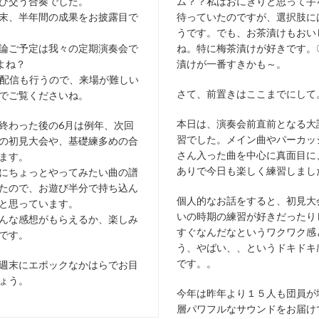
び交う合奏でした。
ム？？私はおにぎりと思って手
末、半年間の成果をお披露目で
待っていたのですが、選択肢に
うです。でも、お茶漬けもおい
論ご予定は我々の定期演奏会で
ね。特に梅茶漬けが好きです。
よね？
漬けが一番すきかも～。
での配信も行うので、来場が難しい
さて、前置きはここまでにして
でご覧くださいね。
本日は、演奏会前直前となる大
終わった後の6月は例年、次回
習でした。メイン曲やパーカッ
の初見大会や、基礎練多めの合
さん入った曲を中心に真面目に
ます。
ありで今日も楽しく練習しまし
にちょっとやってみたい曲の譜
たので、お遊び半分で持ち込ん
個人的なお話をすると、初見大
と思っています。
いの時期の練習が好きだったり
んな感想がもらえるか、楽しみ
すぐなんだなというワクワク感
です。
う、やばい、、というドキドキ
です。。
週末にエポックなかはらでお目
ょう。
今年は昨年より１５人も団員が
層パワフルなサウンドをお届け