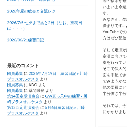
等の指示が飛
いよいよ今週
2026年度の総会と交流レク
す。
みなさん、勿
2026/7/5 七夕まであと2日（なお、投稿日
決まりです…
は・・・）
YouTube
方はぜひ配信
2026/06/21練習日記
そして定演が
定演に向けて
奏を行ってい
最近のコメント
そこで個人的
団員募集
に
2026年7月19日 練習日記 » 川崎
面を手配でき
ブラスオルケスタ
より
でみようかな
団員募集
に
KBO
より
他の団員にど
団員募集
に
草間咲良
より
半分怖さ半分
第14回定期演奏会
に
GW真っ只中の練習 » 川
崎ブラスオルケスタ
より
それでは、今
第12回定期演奏会
に
5月6日練習日記 » 川崎
にかかりまし
ブラスオルケスタ
より