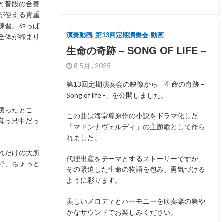
と普段の合奏
が使える貴重
練習。やっぱ
演奏動画
,
第13回定期演奏会-動画
全体が締まり
生命の奇跡 – SONG OF LIFE –
8 5月 , 2025
第13回定期演奏会の映像から「生命の奇跡 –
Song of life -」を公開しました。
誘ったとこ
この曲は海堂尊原作の小説をドラマ化した
真っ只中だっ
「マドンナヴェルディ」の主題歌として作ら
れました。
れだけの大所
代理出産をテーマとするストーリーですが、
で、ちょっと
その緊迫した生命の物語を包み、勇気づける
ように彩ります。
美しいメロディとハーモニーを吹奏楽の爽や
かなサウンドでお楽しみください。