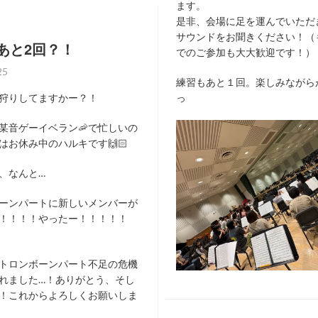
ます。
是非、会場に足を運んでいただ
サウンドをお聞きください！（
あと2回？！
でのご参加も大大歓迎です！）
025
練習もあと１回。楽しみながら
狩りしてますかー？！
っ
某音ゲーイベラン🦐で忙しいの
はお休み中のハルキです🙌🏻
、なんと…
ーンパートに新しいメンバーが
！！！！やったー！！！！！
トロンボーンパート不足の危機
れました…！ありがとう、そし
！これからよろしくお願いしま