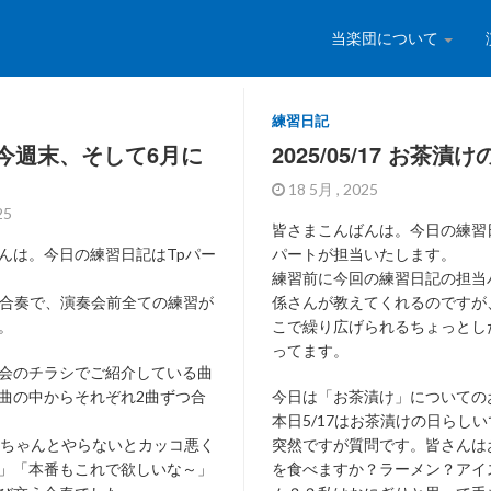
当楽団について
練習日記
今週末、そして6月に
2025/05/17 お茶漬け
18 5月 , 2025
025
皆さまこんばんは。今日の練習
んは。今日の練習日記はTpパー
パートが担当いたします。
練習前に今回の練習日記の担当
った合奏で、演奏会前全ての練習が
係さんが教えてくれるのですが
。
こで繰り広げられるちょっとし
ってます。
会のチラシでご紹介している曲
曲の中からそれぞれ2曲ずつ合
今日は「お茶漬け」についての
本日5/17はお茶漬けの日らし
をちゃんとやらないとカッコ悪く
突然ですが質問です。皆さんは
」「本番もこれで欲しいな～」
を食べますか？ラーメン？アイ