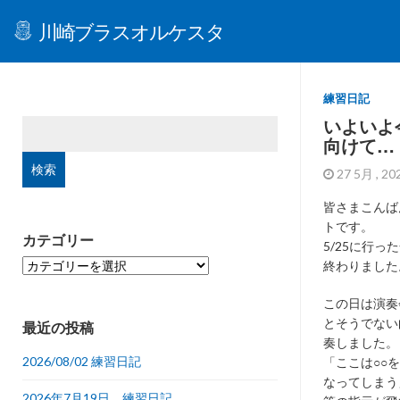
川崎ブラスオルケスタ
練習日記
いよいよ
検
向けて…
索:
27 5月 , 2
皆さまこんば
トです。
カテゴリー
5/25に行
カ
終わりました
テ
ゴ
この日は演奏
リ
とそうでない
最近の投稿
ー
奏しました。
2026/08/02 練習日記
「ここは○○
なってしまう
2026年7月19日 練習日記