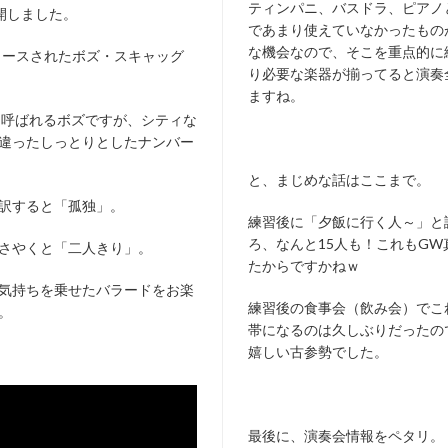
ティンパニ、バスドラ、ピアノ
公開しました。
であまり使えていなかったもの
な機会なので、そこを重点的に
リリースされたボズ・スキャッグ
り必要な楽器が揃ってると演奏
ますね。
と呼ばれるボズですが、シティな
違ったしっとりとしたナンバー
と、まじめな話はここまで。
訳すると「孤独」。
練習後に「夕飯に行く人～」と
ろ、なんと15人も！これもGW
さやくと「二人きり」。
たからですかねｗ
気持ちを乗せたバラードをお楽
練習後の食事会（飲み会）でこ
。
帯になるのは久しぶりだったの
嬉しい古参勢でした。
最後に、演奏会情報をペタリ。