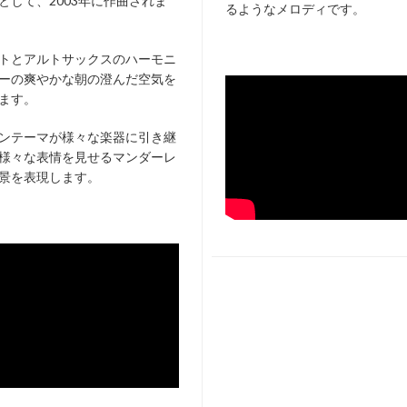
として、2003年に作曲されま
るようなメロディです。
トとアルトサックスのハーモニ
ーの爽やかな朝の澄んだ空気を
ます。
ンテーマが様々な楽器に引き継
様々な表情を見せるマンダーレ
景を表現します。