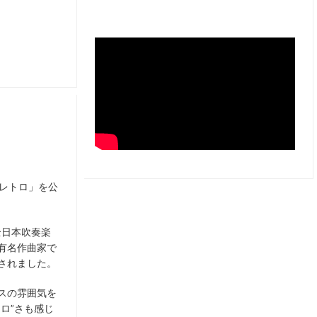
「レトロ」を公
全日本吹奏楽
有名作曲家で
されました。
スの雰囲気を
ロ”さも感じ