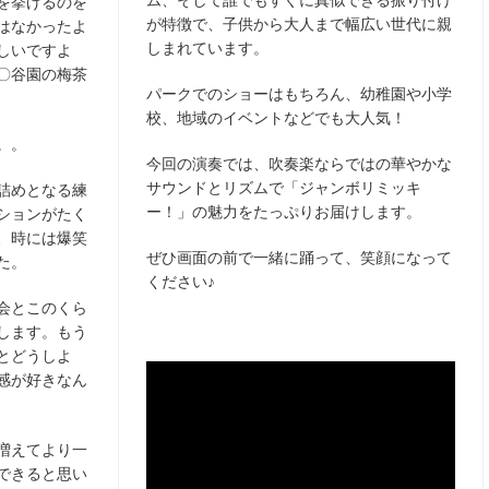
を挙げるのを
が特徴で、子供から大人まで幅広い世代に親
はなかったよ
しまれています。
しいですよ
〇谷園の梅茶
パークでのショーはもちろん、幼稚園や小学
校、地域のイベントなどでも大人気！
。。
今回の演奏では、吹奏楽ならではの華やかな
サウンドとリズムで「ジャンボリミッキ
詰めとなる練
ー！」の魅力をたっぷりお届けします。
ションがたく
、時には爆笑
ぜひ画面の前で一緒に踊って、笑顔になって
た。
ください♪
会とこのくら
します。もう
とどうしよ
感が好きなん
増えてより一
できると思い