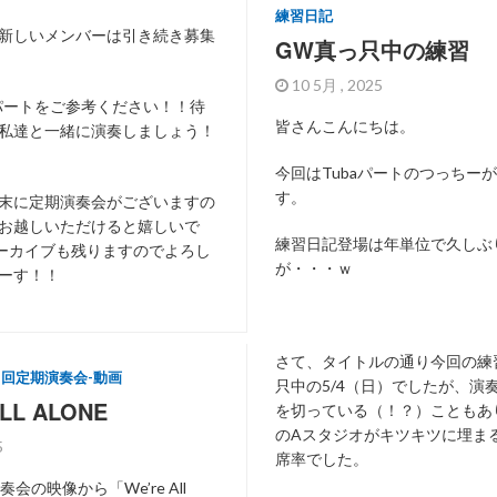
練習日記
新しいメンバーは引き続き募集
GW真っ只中の練習
10 5月 , 2025
パートをご参考ください！！待
皆さんこんにちは。
私達と一緒に演奏しましょう！
今回はTubaパートのつっちー
す。
末に定期演奏会がございますの
お越しいただけると嬉しいで
練習日記登場は年単位で久しぶ
ーカイブも残りますので
よろし
が・・・ｗ
ーす！！
さて、タイトルの通り今回の練
3回定期演奏会-動画
只中の5/4（日）でしたが、演
LL ALONE
を切っている（！？）こともあ
のAスタジオがキツキツに埋ま
25
席率でした。
会の映像から「We’re All