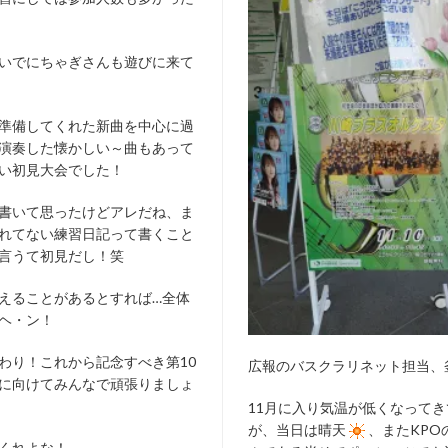
いでにちゃぎさんも遊びに来て
準備してくれた新曲を中心に過
演奏した懐かしい～曲もあって
い初見大会でした！
書いて思ったけどアレだね、ま
れてない練習日記って書くこと
言うて初見だし！笑
えることがあるとすれば…全体
ヘ・ン！
わり！これから記念すべき第10
広報のバスクラリネット担当、
に向けてみんなで頑張りましょ
11月に入り気温が低くなって
が、当日は晴天
、またKPO
くれよな！