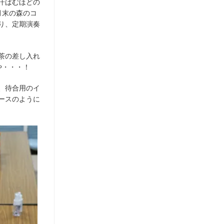
汗ばむほどの
月末の森のコ
り、定期演奏
茶の差し入れ
や・・・！
、待合用のイ
ースのように