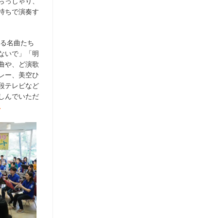
らっしゃり、
持ちで演奏す
ける名曲たち
ないで」「明
曲や、ど演歌
レー、美空ひ
段テレビなど
しんでいただ