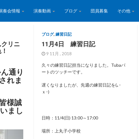
演奏会情報
演奏動画
ブログ
団員募集
その他
ブログ
,
練習日記
んクリニ
11月4日 練習日記
色！
9 11月 , 2018
久々の練習日記担当になりました。Tubaパ
かん通り
ートのツッチーです。
されま
遅くなりましたが、先週の練習日記を(｡･
ｘ･)ゝ
皆様誠
いまし
日時：11/4(日) 13:00～17:00
場所：上丸子小学校