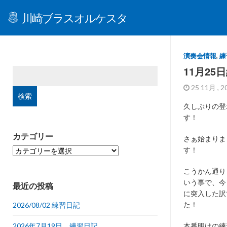
川崎ブラスオルケスタ
演奏会情報
,
練
11月25
検
索:
25 11月 , 
久しぶりの登場
す！
カテゴリー
さぁ始まりま
カ
す！
テ
ゴ
こうかん通り
リ
いう事で、今
最近の投稿
ー
に突入した訳
た！
2026/08/02 練習日記
2026年7月19日 練習日記
本番明けの練