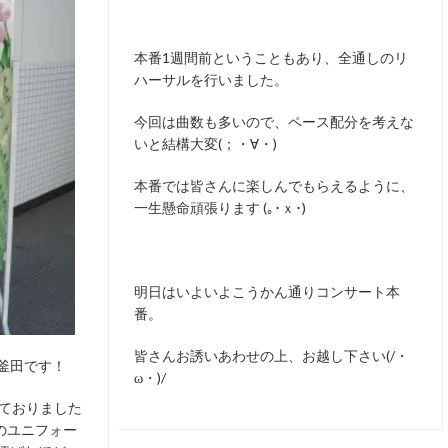
本番1週間前ということもあり、全通しのリ
ハーサルを行いました。
今回は曲数も多いので、ペース配分を考えな
いと結構大変(；・∀・)
本番では皆さんに楽しんでもらえるように、
一生懸命頑張ります (｡･ｘ･)ゝ
明日はいよいよこうかん通りコンサート本
番。
皆さんお誘いあわせの上、お越し下さい(/・
釜田です！
ω・)/
きておりました
のユニフォー