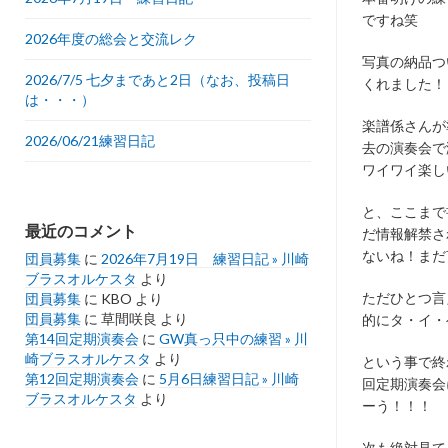
ですね笑
2026年度の総会と交流レク
写真の納品つ
2026/7/5 七夕まであと2日（なお、投稿日
くれました！
は・・・）
楽譜係さんが
2026/06/21練習日記
去の演奏会で
ワイワイ楽し
と、ここまで
最近のコメント
だ情報解禁さ
ないね！まだ
団員募集
に
2026年7月19日 練習日記 » 川崎
ブラスオルケスタ
より
ただひとつ言
団員募集
に
KBO
より
団員募集
に
草間咲良
より
的にタ・イ・
第14回定期演奏会
に
GW真っ只中の練習 » 川
崎ブラスオルケスタ
より
という事で終
第12回定期演奏会
に
5月6日練習日記 » 川崎
回定期演奏会
ブラスオルケスタ
より
ーう！！！
次も絶対見て