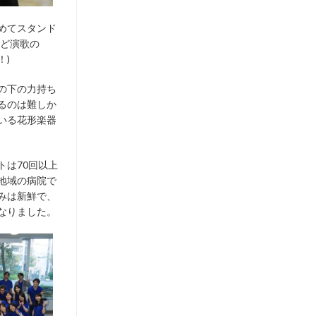
めてスタンド
(ど演歌の
！)
の下の力持ち
るのは難しか
いる花形楽器
トは70回以上
地域の病院で
みは新鮮で、
なりました。