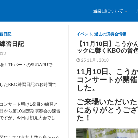
当楽団について
習日記
イベント
,
過去の演奏会情報
日練習日記
【11月10日】こうか
ックに響くKBOの音
2018
25 11月 , 2018
！TbパートのSUBARUで
11月10日、こう
コンサートが開催
したKBO練習日記のお時間で
した。
ご来場いただいた
コンサート明け1発目の練習と
にありがとうござ
日から第10回定期演奏会の練習
た！
ですが、今日は初見大会でし
習にしては参加人数も多かった