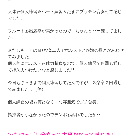
大体ゎ個人練習＆パート練習＆たまにプッチン合奏って感じ
でした。
フルートゎ出席率が高かったので、ちゃんとパー練してまし
た。
ぁたしもＴＰのＭﾁｬﾝと二人でホルストとか海の歌とかあわせ
てみました。
個人的にホルストゎ体力勝負なので、個人練習で何回も通し
て持久力つけたいなと感じました!!
今日もさっきまで個人練習してたんですが、３楽章２回通し
てみましたッ（笑）
個人練習の後ゎ何となく～な雰囲気でプチ合奏。
指揮者がぃなかったのでテンポゎあれでしたが･･
でもやっぱり分奏って大事だなって感じまし