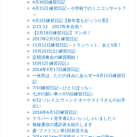
4月30日練習日記
4月15日 練習日記～小学校でのミニコンサート？
～
4月2日練習日記【新年度もがっつり系】
2/11-12 2017年冬合宿！
【2月18日練習日記】マンボ！
2017年2月5日 練習日記
11月12日練習日記～トランペット、あと5倍！
10月22日(土) 練習日記
定期演奏会の練習開始！
10月1日 練習日記♫
2016年9月17日練習日記
ー休符は、ただの休みにあらずー8月11日練習日
記
7/10練習日記～ひとりぼっち～
七夕の願い事☆07/02練習日記♪
6/12 ソレイユ ウィンド オーケストラさんのお手
伝い
2016年6月5日練習日記
クラパート見学者2人いらっしゃいました☆
無線通信の通訳表を紹介します
森･ファミコン第1回初見大会
2016.04.16〜定演後ディズニーシーの旅〜