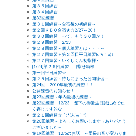
第３５回練習
第３４回練習
第32回練習
第３１回練習～合宿後の初練習～
第２回ＫＢＯ合宿★☆2/27～28！
第３０回練習 って、もう３０回か！
第２９回練習 2/13
第２８回練習～個人練習とは・・・～
第２７回練習＋第２回目平日練習(o´∀｀o)♪
第２７回練習～いくしくん初指揮～
[1/24]第２６回練習 目指せ箱根
第一回平日練習☆
第２５回練習～待ちにまった公開練習～
第24回 2010年最初の練習！！
公開練習のお知らせ！
第23回練習～年内最後の練習～
第22回練習 12/23 陛下の御誕生日誠にめでた
く存じます的な
第２１回練習☆･ﾟ:*(人´ω｀*)
第20回練習～よろしくお願いします→ありがとう
ございました～
第19回練習 12/5のお話 ～団長の音が変わりま