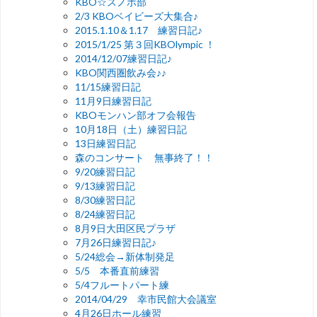
KBO☆スノボ部
2/3 KBOベイビーズ大集合♪
2015.1.10＆1.17 練習日記♪
2015/1/25 第３回KBOlympic ！
2014/12/07練習日記♪
KBO関西圏飲み会♪♪
11/15練習日記
11月9日練習日記
KBOモンハン部オフ会報告
10月18日（土）練習日記
13日練習日記
森のコンサート 無事終了！！
9/20練習日記
9/13練習日記
8/30練習日記
8/24練習日記
8月9日大田区民プラザ
7月26日練習日記♪
5/24総会→新体制発足
5/5 本番直前練習
5/4フルートパート練
2014/04/29 幸市民館大会議室
4月26日ホール練習