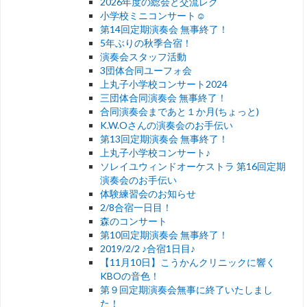
2026年度の総会と交流レク
小学校ミニコンサート☺︎
第14回定期演奏会 無事終了！
5年ぶりの秋季合宿！
演奏会スタッフ活動
3団体合同ユーフォ会
上丸子小学校コンサート2024
三団体合同演奏会 無事終了！
合同演奏会まであと１か月(ちょっと)
K.W.Oさんの演奏会のお手伝い
第13回定期演奏会 無事終了！
上丸子小学校コンサート♪
ソレイユウィンドオーケストラ 第16回定期
演奏会のお手伝い
体験練習会のお知らせ
2/8合宿一日目！
森のコンサート
第10回定期演奏会 無事終了！
2019/2/2 ♪合宿1日目♪
【11月10日】こうかんクリニックに響く
KBOの音色！
第９回定期演奏会無事に終了いたしまし
た！