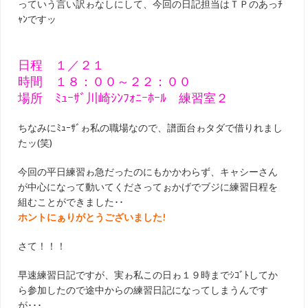
っていう言い訳ゎなしにして、今回の日記担当はＴＰのあっﾁ
ｬﾝですッ
日程 １／２１
時間 １８：００～２２：００
場所 ﾐｭｰｻﾞ川崎ｼﾝﾌｫﾆｰﾎｰﾙ 練習室２
ちなみにﾐｭｰｻﾞゎ私の職場なので、譜面台ゎタダで借りれまし
たッ(笑)
今回の平日練習ゎ急だったのにもかかわらず、キャシーさん
が中心になって動いてくださってぉかげでブジに練習日程を
組むことができました･･
ホントにぁりがとうございました!
さて！！！
早速練習日記ですが、実ゎ私この日ゎ１９時までｼｺﾞﾄしてか
ら参加したので途中からの練習日記になってしまうんです
が･･･