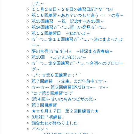
した～
１１月２８日～２９日の練習日記(*´∀｀*)♪♪
第１６回練習～あれ？いつもと違う・・・の巻～
第15回練習 ～祝 記念すべき15回～
第14回練習☆ﾟ･*:.｡. 新しい発見☆ﾟ･*:.｡.
第１２回練習日 ～ねむいよ～
☆ﾟ･*:.｡. 第１１回練習☆ﾟ･*:.｡. ～道にまよったよ
ー～
夢の合宿(☆'m`＄)-∮+ ～絆深まる青春編～
第10回 ～ふとんがほしい～
☆ﾟ･*:.｡. 第９回練習☆ﾟ･*:.｡. ～合宿へのプロロー
グ～
,.｡*；☆第８回練習☆；*゜
第７回練習 ～先生、まだ午前中です～
☆~~☆~~ 第６回練習(09/21) ☆~~ ☆~~
*;:::;*第５回練習*;:::;*
(第４回)～甘いはちみつピザの罠～
第３回目練習
★☆８月１７日 第２回目練習☆★
8月2日「初練習」
顔合わせが終わりました
イベント