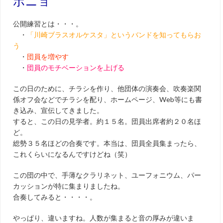
ポニョ
公開練習とは・・・。
・
「川崎ブラスオルケスタ」というバンドを知ってもらお
う
・
団員を増やす
・
団員のモチベーションを上げる
この日のために、チラシを作り、他団体の演奏会、吹奏楽関
係オフ会などでチラシを配り、ホームページ、Web等にも書
き込み、宣伝してきました。
すると、この日の見学者。約１５名。団員出席者約２０名ほ
ど。
総勢３５名ほどの合奏です。本当は、団員全員集まったら、
これくらいになるんですけどね（笑）
この団の中で、手薄なクラリネット、ユーフォニウム、パー
カッションが特に集まりましたね。
合奏してみると・・・・。
やっぱり、違いますね。人数が集まると音の厚みが違いま