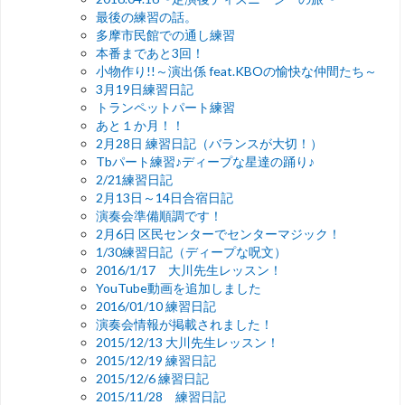
最後の練習の話。
多摩市民館での通し練習
本番まであと3回！
小物作り!!～演出係 feat.KBOの愉快な仲間たち～
3月19日練習日記
トランペットパート練習
あと１か月！！
2月28日 練習日記（バランスが大切！）
Tbパート練習♪ディープな星達の踊り♪
2/21練習日記
2月13日～14日合宿日記
演奏会準備順調です！
2月6日 区民センターでセンターマジック！
1/30練習日記（ディープな呪文）
2016/1/17 大川先生レッスン！
YouTube動画を追加しました
2016/01/10 練習日記
演奏会情報が掲載されました！
2015/12/13 大川先生レッスン！
2015/12/19 練習日記
2015/12/6 練習日記
2015/11/28 練習日記