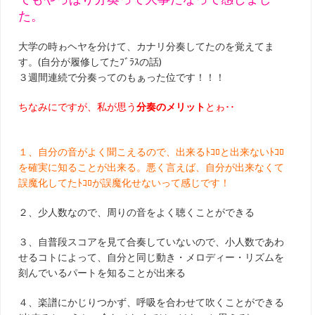
た。
大学の時ゎヘヤを分けて、カナリ分奏してたのを覚えてま
す。(自分が履修してたﾌﾞﾗｽの話)
３週間連続で分奏ってのもぁった位です！！！
ちなみにですが、私が思う
分奏のメリット
とゎ･･
１、自分の音がよく聞こえるので、出来るﾄｺﾛと出来ないﾄｺﾛ
を確実に知ることが出来る。悪く言えば、自分が出来なくて
誤魔化してたﾄｺﾛが誤魔化せないって感じです！
２、少人数なので、周りの音をよく聴くことができる
３、自普段スコアを見て合奏していないので、小人数であわ
せるコトによって、自分と同じ動き・メロディー・リズムを
刻んでいるパートを知ることが出来る
４、楽譜にかじりつかず、呼吸を合わせて吹くことができる