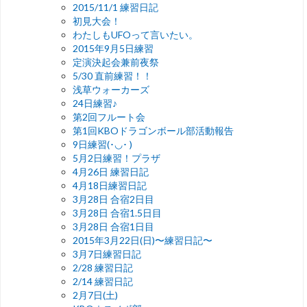
2015/11/1 練習日記
初見大会！
わたしもUFOって言いたい。
2015年9月5日練習
定演決起会兼前夜祭
5/30 直前練習！！
浅草ウォーカーズ
24日練習♪
第2回フルート会
第1回KBOドラゴンボール部活動報告
9日練習(･◡･ )
5月2日練習！プラザ
4月26日 練習日記
4月18日練習日記
3月28日 合宿2日目
3月28日 合宿1.5日目
3月28日 合宿1日目
2015年3月22日(日)〜練習日記〜
3月7日練習日記
2/28 練習日記
2/14 練習日記
2月7日(土)