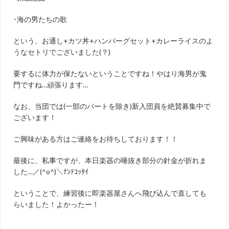
･海の男たちの歌
という、お通し
+
カツ丼
+
ハンバーグセット
+
カレーライスのよ
うなセトリでございました
(
？
)
要するに体力が保たないということですね！やはり海男が鬼
門ですね
…
頑張ります
…
なお、当団では
(
一部のパートを除き
)
新入団員を絶賛募集中で
ございます！
ご興味がある方はご連絡をお待ちしております！！
最後に、私事ですが、本日楽器の唾抜き部分の針金が折れま
した
…
／
(^o^)
＼ﾅﾝﾃｺｯﾀｲ
ということで、練習後に即楽器屋さんへ飛び込んで直しても
らいました！よかったー！