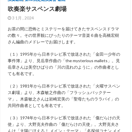
吹奏楽サスペンス劇場
3 1月 , 2024
お茶の間に恐怖とミステリーを届けてきたサスペンスドラマ
の数々。その世界観にぴったりのテーマ音楽６曲を高橋宏樹
さん編曲のメドレーでお届けします。
（１）1995年から日本テレビ系で放送された「金田一少年の
事件簿」より、見岳章作曲の「the mysterious mallets」。見
岳章さんは美空ひばりの「川の流れのように」の作曲者とし
ても有名です。
（２）1981年から日本テレビ系で放送された「火曜サスペン
ス劇場」より、木森敏之作曲の「フラッシュバックテー
マ」。木森敏之さんは岩崎宏美の「聖母たちのララバイ」の
共同作曲者としても有名です。
（３）1974年から日本テレビ系で放送された「傷だらけの天
使」より、大野克夫作曲の「傷だらけの天使」。大野克夫さ
んは「太陽にほえろ！ メイン・テーマ」「名探偵コナン メイ