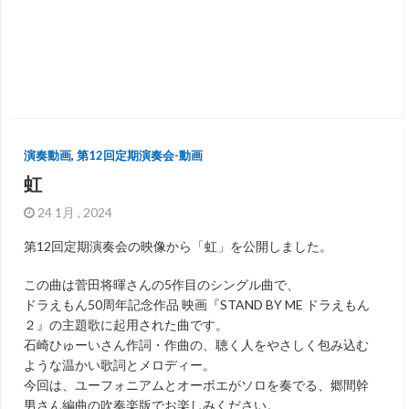
演奏動画
,
第12回定期演奏会-動画
虹
24 1月 , 2024
第12回定期演奏会の映像から「虹」を公開しました。
この曲は菅田将暉さんの5作目のシングル曲で、
ドラえもん50周年記念作品 映画『STAND BY ME ドラえもん
２』の主題歌に起用された曲です。
石崎ひゅーいさん作詞・作曲の、聴く人をやさしく包み込む
ような温かい歌詞とメロディー。
今回は、ユーフォニアムとオーボエがソロを奏でる、郷間幹
男さん編曲の吹奏楽版でお楽しみください。