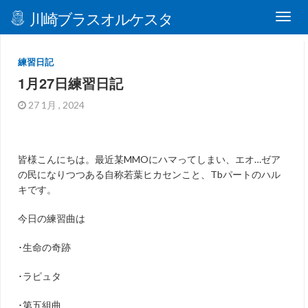
川崎ブラスオルケスタ
練習日記
1月27日練習日記
27 1月 , 2024
皆様こんにちは。最近某
MMO
にハマってしまい、エオ
…
ゼア
の民になりつつある自称若葉ヒカセンこと、
Tb
パートのハル
キです。
今日の練習曲は
･生命の奇跡
･ラピュタ
･第五組曲