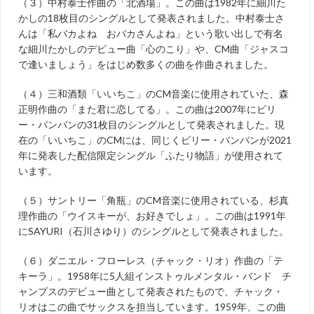
（３）中村泰士作曲の「北酒場」。この曲は1982年に細川た
かしの18枚目のシングルとして発表されました。中村泰士さ
んは「私バカよね おバカさんよね」という歌い出しで有名
な細川たかしのデビュー曲「心のこり」や、CM曲「ジャスコ
で逢いましょう」をはじめ数多くの曲を作曲されました。
（４）三和酒類「いいちこ」のCM音楽に使用されていた、森
正明作曲の「また君に恋してる」。この曲は2007年にビリ
ー・バンバンの31枚目のシングルとして発表されました。現
在の「いいちこ」のCMには、同じくビリー・バンバンが2021
年に発表した配信限定シングル「ふたり物語」が使用されて
います。
（５）サントリー「角瓶」のCM音楽に使用されている、杉真
理作曲の「ウイスキーが、お好きでしょ」。この曲は1991年
にSAYURI（石川さゆり）のシングルとして発表されました。
（６）ダニエル・フローレス（チャック・リオ）作曲の「テ
キーラ」。1958年に5人組インストゥルメンタル・バンド チ
ャンプスのデビュー曲として発表されたもので、チャック・
リオはこの曲でサックスを担当しています。1959年、この曲