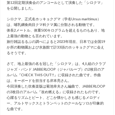
第12回定期演奏会のアンコールとして演奏した「シロクマ」
を公開しました。
シロクマ、正式名ホッキョクグマ（学名Ursus maritimus）
は、哺乳綱食肉目クマ科クマ属に分類される動物です。
体長2メートル、体重500キログラムを超えるものもあり、地
上最強の動物とも言われています。
旅行雑誌るるぶの調べによると2023年現在、日本では全国19
か所の動物園および水族館で計33頭のホッキョクグマに会え
るそうです。
さて、地上最強の名を冠した「シロクマ」は、4人組のクラブ
ジャズ・バンド JABBERLOOP（ジャバループ）の2枚目のア
ルバム『CHECK THIS OUT!!』に収録された曲です。作曲
は、キーボードを担当する岸本亮さん。
今回演奏した吹奏楽版は菊池幸夫さん編曲で、JABBERLOOP
の3枚目のアルバム『攻め燃える』に収録されたものです。
心躍るリズムとビート、どこか懐かしさも感じるメロディ
ー、アルトサックスとトランペットのクールなソロが印象的
な曲です。