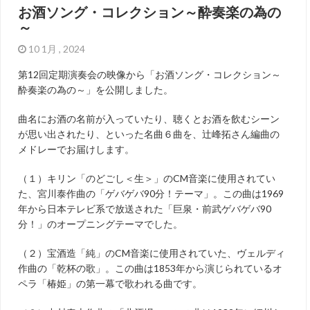
お酒ソング・コレクション～酔奏楽の為の
～
10 1月 , 2024
第12回定期演奏会の映像から「お酒ソング・コレクション～
酔奏楽の為の～」を公開しました。
曲名にお酒の名前が入っていたり、聴くとお酒を飲むシーン
が思い出されたり、といった名曲６曲を、辻峰拓さん編曲の
メドレーでお届けします。
（１）キリン「のどごし＜生＞」のCM音楽に使用されてい
た、宮川泰作曲の「ゲバゲバ90分！テーマ」。この曲は1969
年から日本テレビ系で放送された「巨泉・前武ゲバゲバ90
分！」のオープニングテーマでした。
（２）宝酒造「純」のCM音楽に使用されていた、ヴェルディ
作曲の「乾杯の歌」。この曲は1853年から演じられているオ
ペラ「椿姫」の第一幕で歌われる曲です。