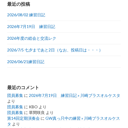
リ
最近の投稿
ー
2026/08/02 練習日記
2026年7月19日 練習日記
2026年度の総会と交流レク
2026/7/5 七夕まであと2日（なお、投稿日は・・・）
2026/06/21練習日記
最近のコメント
団員募集
に
2026年7月19日 練習日記 » 川崎ブラスオルケスタ
より
団員募集
に
KBO
より
団員募集
に
草間咲良
より
第14回定期演奏会
に
GW真っ只中の練習 » 川崎ブラスオルケス
タ
より