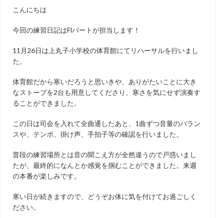
こんにちは
今回の練習日記はFlパートが担当します！
11月26日は上丸子小学校の体育館にてリハーサルを行いまし
た。
体育館だから寒いだろうと思いきや、ありがたいことに大き
なストーブを2台も用意してくださり、寒さを気にせず演奏す
ることができました。
この日は司会を入れて全曲通したあと、1曲ずつ音量のバラン
スや、テンポ、掛け声、手拍子等の確認を行いました。
普段の練習場所とは音の聞こえ方が全然違うので戸惑いまし
たが、最終的になんとか感覚を掴むことができました。来週
の本番が楽しみです。
寒い日が続きますので、どうぞお体に気を付けてお過ごしく
ださい。