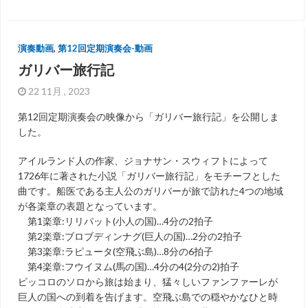
演奏動画
,
第12回定期演奏会-動画
ガリバー旅行記
22 11月 , 2023
第12回定期演奏会の映像から「ガリバー旅行記」を公開しま
した。
アイルランド人の作家、ジョナサン・スウィフトによって
1726年に著された小説「ガリバー旅行記」をモチーフとした
曲です。船医である主人公のガリバーが旅で訪れた4つの地域
が各楽章の表題となっています。
第1楽章:リリパット(小人の国)…4分の2拍子
第2楽章:ブロブディンナグ(巨人の国)…2分の2拍子
第3楽章:ラピュータ(空飛ぶ島)…8分の6拍子
第4楽章:フウイヌム(馬の国)…4分の4(2分の2)拍子
ピッコロのソロから旅は始まり、猛々しいファンファーレが
巨人の国への到着を告げます。空飛ぶ島での穏やかなひと時