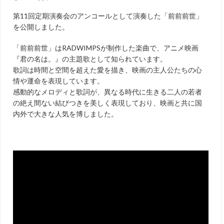
第11回定期演奏会のアンコールとして演奏した「前前前世」
を公開しました。
「前前前世」はRADWIMPSが制作した楽曲で、アニメ映画
『君の名は。』の主題歌として知られています。
歌詞は時間と空間を超えた愛を描き、映画の主人公たちの心
情や運命を表現しています。
感動的なメロディと歌詞が、異なる時代に生きる二人の若者
の絶え間ない結びつきを美しく表現しており、映画と共に国
内外で大きな人気を博しました。