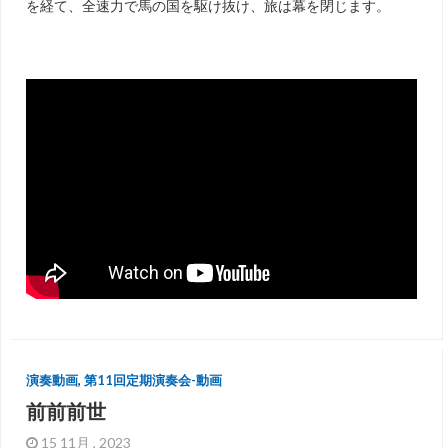
を経て、全速力で馬の国を駆け抜け、旅は幕を閉じます。
演奏動画
,
第11回定期演奏会-動画
前前前世
15 11月 , 2023