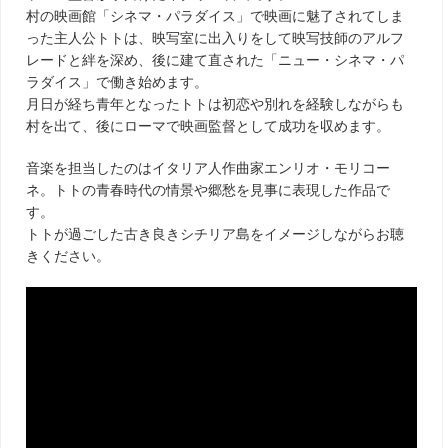
村の映画館「シネマ・パラダイス」で映画に魅了されてしま
った主人公トトは、映写室に出入りをして映写技師のアルフ
レードと絆を深め、後に建て直された「ニュー・シネマ・パ
ラダイス」で働き始めます。
月日が経ち青年となったトトは初恋や別れを経験しながらも
村を出て、後にローマで映画監督として成功を収めます。
音楽を担当したのはイタリア人作曲家エンリオ・モリコー
ネ。トトの青春時代の情景や郷愁を見事に表現した作品で
す。
トトが過ごした古き良きシチリア島をイメージしながらお聴
きください。