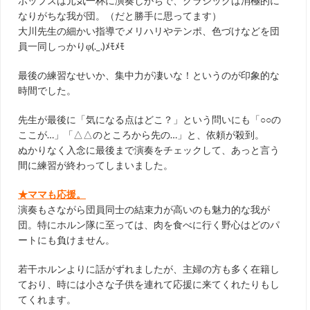
ポップスは元気一杯に演奏しがちで、クラシックは消極的に
なりがちな我が団。（だと勝手に思ってます）
大川先生の細かい指導でメリハリやテンポ、色づけなどを団
員一同しっかりφ(._.)ﾒﾓﾒﾓ
最後の練習なせいか、集中力が凄いな！というのが印象的な
時間でした。
先生が最後に「気になる点はどこ？」という問いにも「○○の
ここが…」「△△のところから先の…」と、依頼が殺到。
ぬかりなく入念に最後まで演奏をチェックして、あっと言う
間に練習が終わってしまいました。
★ママも応援。
演奏もさながら団員同士の結束力が高いのも魅力的な我が
団。特にホルン隊に至っては、肉を食べに行く野心はどのパ
ートにも負けません。
若干ホルンよりに話がずれましたが、主婦の方も多く在籍し
ており、時には小さな子供を連れて応援に来てくれたりもし
てくれます。