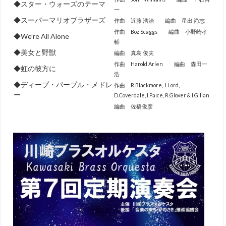
◆スター・ウォーズのテーマ
一
◆スーパーマリオブラザーズ
作曲 近藤 浩治 編曲 星出 尚志
作曲 Boz Scaggs 編曲 小野崎孝
◆We’re All Alone
輔
◆美女と野獣
編曲 真島 俊夫
作曲 Harold Arlen 編曲 森田一
◆虹の彼方に
浩
◆ディープ・パープル・メドレ
作曲 R.Blackmore, J.Lord,
ー
D.Coverdale, I.Paice, R.Glover & I.Gillan
編曲 佐橋俊彦