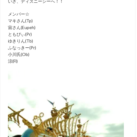
いざ、ディズニーシーへ！！
メンバー☆
マキさん(Tp)
宙さん(Eupeh)
ともぴぃ(Pr)
ゆきりん(Tb)
ふなっきー(Pr)
小川氏(Ob)
涼(Fl)