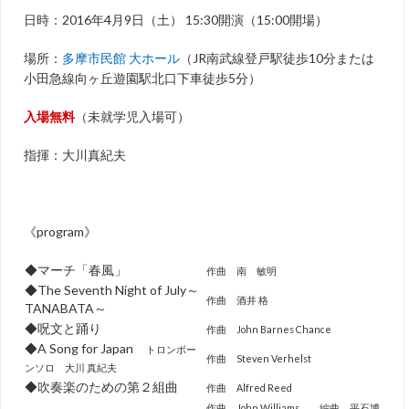
日時：2016年4月9日（土） 15:30開演（15:00開場）
場所：
多摩市民館 大ホール
（JR南武線登戸駅徒歩10分または
小田急線向ヶ丘遊園駅北口下車徒歩5分）
入場無料
（未就学児入場可）
指揮：大川真紀夫
《program》
◆マーチ「春風」
作曲 南 敏明
◆The Seventh Night of July～
作曲 酒井 格
TANABATA～
◆呪文と踊り
作曲 John Barnes Chance
◆A Song for Japan
トロンボー
作曲 Steven Verhelst
ンソロ 大川 真紀夫
◆吹奏楽のための第２組曲
作曲 Alfred Reed
作曲 John Williams 編曲 平石博