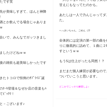
たです笑
甘えにもなってたのかも。
先が美味しすぎて、ほんと神降
あたしは一人で力んじゃってダ
!
た。
酒とか飲んでる場合じゃありま
ｗ
へっきいちゃん、ごめん（汗
合いで、みんなでガッツきまし
全体的には定演の第一部の曲を
りに徹底的に詰めて、１曲に２
すというｗｗ
ましたけどねｗｗ
もうSは仕上がったも同然！？
後の雑炊も超美味しかったです
まだまだ個人練習が必要なので
ついていこうと思います。
たトコロで恒例のｻﾌﾟﾗｲｽﾞ誕
どこかでこっそり練習しよ♪
のｹｰｷ登場＆なぜか店の音楽もﾊ
てﾋﾞｯｸﾘ！
と－ございます♪