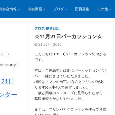
演奏会情報
演奏動画
ブログ
団員募集
その他
ブログ
,
練習日記
☆11月21日パーカッション☆
21 11月 , 2010
´Д｀）
こんにちわ(●´∀｀●)/パーカッションのゆかる
です。
のtuttyiに
本日、全体練習とは別にパーカッションだけ
パート練にさせていただきました。
月21日
場所はママンの自宅。(なんとマリンバがあ
ります)6人中4人で練習しました。
ンター
二歳と四歳のムスメーズに見守られながら…
基礎練習をかなりやりました。
まずは、マリンバとグロッケンを使って音階
をひたすら叩く。