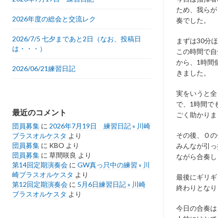
ため、我らが
2026年度の総会と交流レク
奏でした。
2026/7/5 七夕まであと2日（なお、投稿日
まずは30分
は・・・）
この時間で自
から、1時間
2026/06/21練習日記
きました。
実をいうと全
で、1時間で
最近のコメント
ごく助かりま
団員募集
に
2026年7月19日 練習日記 » 川崎
その後、Ｏの
ブラスオルケスタ
より
団員募集
に
KBO
より
みんなが引っ
団員募集
に
草間咲良
より
ながら合奏し
第14回定期演奏会
に
GW真っ只中の練習 » 川
崎ブラスオルケスタ
より
最後にギリギ
第12回定期演奏会
に
5月6日練習日記 » 川崎
終わりとなり
ブラスオルケスタ
より
今日の合奏は