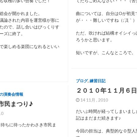
も収穫の多い合奏でした！
てたらごめんなさい・・・（苦
総会が開かれました。
曲については、自分はOが初見
議論された内容を運営様が形に
が・・・難しいですね（;´Д｀）
たので、話し合いはびっくりす
ただ、吹ければ結構オイシイっ
ーズに終了。
ろうかと思います。
で楽しめる楽団になれるといい
短いですが、こんなところで。
ブログ
,
練習日記
２０１０年１１月６日
の演奏会情報
14 11月 , 2010
市民まつり♪
だいぶ時間が経ってしまいまし
010
記はまだまだ続きます♪
/31は待ちに待ったかわさき市民ま
今回の担当は、典型的なＯ型人