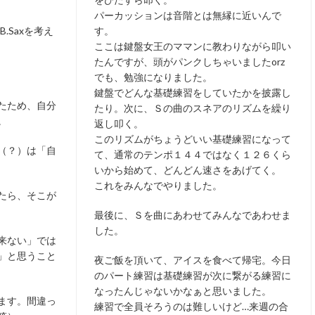
パーカッションは音階とは無縁に近いんで
.Saxを考え
す。
ここは鍵盤女王のママンに教わりながら叩い
たんですが、頭がパンクしちゃいましたorz
でも、勉強になりました。
鍵盤でどんな基礎練習をしていたかを披露し
たため、自分
たり。次に、Ｓの曲のスネアのリズムを繰り
。
返し叩く。
このリズムがちょうどいい基礎練習になって
（？）は「自
て、通常のテンポ１４４ではなく１２６くら
いから始めて、どんどん速さをあげてく。
これをみんなでやりました。
たら、そこが
最後に、Ｓを曲にあわせてみんなであわせま
した。
来ない」では
」と思うこと
夜ご飯を頂いて、アイスを食べて帰宅。今日
のパート練習は基礎練習が次に繋がる練習に
なったんじゃないかなぁと思いました。
ます。間違っ
練習で全員そろうのは難しいけど…来週の合