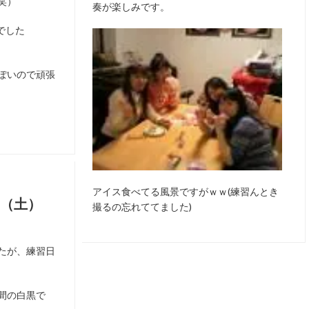
笑）
奏が楽しみです。
でした
ぽいので頑張
アイス食べてる風景ですがｗｗ(練習んとき
（土）
撮るの忘れててました)
たが、練習日
間の白黒で