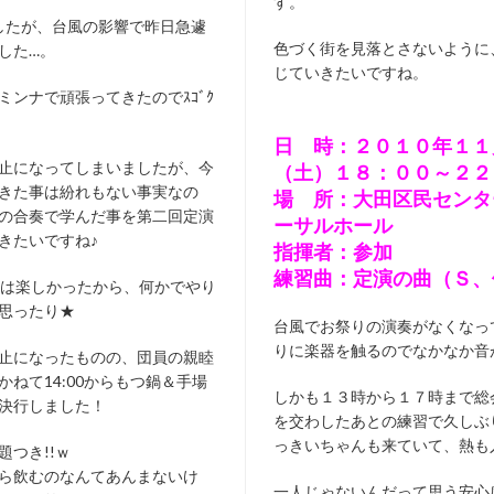
す。
でしたが、台風の影響で昨日急遽
色づく街を見落とさないように
した…。
じていきたいですね。
ミンナで頑張ってきたのでｽｺﾞｸ
日 時：２０１０年１１
止になってしまいましたが、今
（土）１８：００～２２
きた事は紛れもない事実なの
場 所：大田区民センタ
の合奏で学んだ事を第二回定演
ーサルホール
きたいですね♪
指揮者：参加
練習曲：定演の曲（Ｓ、
本は楽しかったから、何かでやり
思ったり★
台風でお祭りの演奏がなくなっ
りに楽器を触るのでなかなか音
止になったものの、団員の親睦
かねて14:00からもつ鍋＆手場
しかも１３時から１７時まで総
決行しました！
を交わしたあとの練習で久しぶ
っきいちゃんも来ていて、熱も
題つき!!ｗ
ら飲むのなんてあんまないけ
一人じゃないんだって思う安心