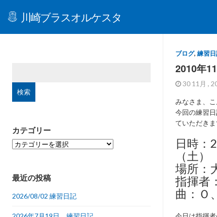
川崎ブラスオルケスタ
ブログ
,
練習日
2010年1
検
索:
30 11月 , 
みなさま、こ
今回の練習日
ていただきま
カテゴリー
日時：2
カ
テ
（土） 
ゴ
場所：
リ
最近の投稿
指揮者
ー
曲：Ｏ
2026/08/02 練習日記
2026年7月19日 練習日記
今日は指揮者