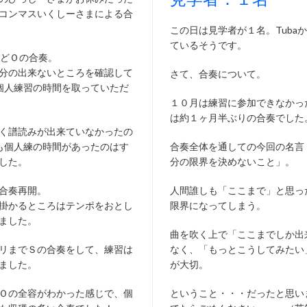
コンマスいくしーさまによる合
この日は見学者が１名。TubaかB
ているそうです。
ほどＯの合奏。
分の出来ないところを確認して
さて、合奏について。
個人練習の時間を取っていただ
１０月は練習に参加できなかっ
は約１ヶ月半ぶりの合奏でした
く譜読みが出来ていなかったの
も個人練の時間があったのはす
合奏全体を通しての今回の名言
した。
分の限界を決めないこと」。
合奏再開。
人間誰しも「ここまで」と思っ
掛かるところはテンポをおとし
限界になってしまう。
ました。
曲を吹く上で「ここまでしか出
リまでＳの合奏をして、練習は
なく、「もっとこうしてみたい
ました。
が大切。
Ｏの全容がわかった感じで、個
ということ・・・だったと思い