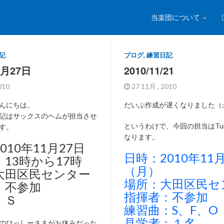
当楽団について
記
ブログ
,
練習日記
1月27日
2010/11/21
2010
27 11月 , 2010
んにちは。
だいぶ作成が遅くなりました（;
記はサックスのヘムが担当させ
というわけで、今回の担当はTuba
す。
なります。
010年11月27日
日時：2010年11
13時から17時
（月）
大田区民センター
場所：大田区民セ
：不参加
指揮者：不参加
、Ｓ
練習曲：S、F、O
見学者：１名
のひっしーさまがお休みだった