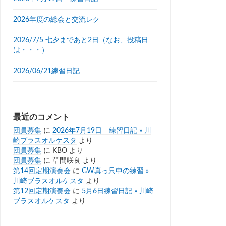
2026年度の総会と交流レク
2026/7/5 七夕まであと2日（なお、投稿日
は・・・）
2026/06/21練習日記
最近のコメント
団員募集
に
2026年7月19日 練習日記 » 川
崎ブラスオルケスタ
より
団員募集
に
KBO
より
団員募集
に
草間咲良
より
第14回定期演奏会
に
GW真っ只中の練習 »
川崎ブラスオルケスタ
より
第12回定期演奏会
に
5月6日練習日記 » 川崎
ブラスオルケスタ
より