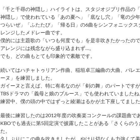
「千と千尋の神隠し」ハイライトは、スタジオジブリ作品の
神隠し」で使われている「あの夏へ」「底なし穴」「竜の少
つらいぜ」「ふたたび」「帰る日」の6曲をシンフォニックス
レンジしたメドレー曲です。
僕的には主題歌の「いつも何度でも」を是非吹きたかったの
アレンジには残念ながら盛り込まれず…。
でも、どの曲もとても印象的で素敵です。
続いてはハチャトゥリアン作曲、稲垣卓三編曲の大曲、バレ
ーヌ」を練習しました。
ガイーヌと言えば、特に有名なのが「剣の舞」のパートです
TBSドラマの「義母と娘のブルース」でも使われていましたね
練習中、僕の頭の中ではずっと綾瀬はるかが土下座してました
最後に練習したのは2012年度の吹奏楽コンクールの課題曲で
KBOでも過去に第5回定演で披露したことがある「さくらのう
た。
久しぶりにこの曲を吹きましたが、やはり切なくも力強くて