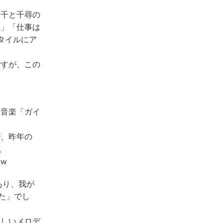
「千と千尋の
年」「仕事は
タイルにア
ですが、この
エ音楽「ガイ
が、昨年の
。
w
あり、我が
た」でし
美しいメロデ