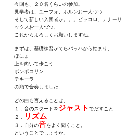
今回も、２０名くらいの参加。
見学者は、ユーフォ、ホルンお一人づつ。
そして新しい入団者が。。。ピッコロ、テナーサ
ックスお一人づつ。
これからよろしくお願いしますね。
まずは、基礎練習がてらバッハから始まり、
ぽにょ
上を向いて歩こう
ポンポコリン
テキーラ
の順で合奏しました。
どの曲も言えることは、
ジャスト
１．音のスタートを
でだすこと。
リズム
２．
音
３．自分の
をよく聞くこと。
ということでしょうか。