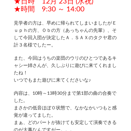
★日時 12月 23日 (水祝)
★時間 9:30 ～ 14:00
見学者の方は、早めに帰られてしまいましたがＥ
ｕｐｈの方、Ｏｂの方（あっちゃんの先輩）、そ
して今回入団が決定したＡ．ＳＡＸのタクヤ君の
計３名様でしたー。
また、今回はうちの楽団のウリのひとつであるキ
ャシー姉さんが、久しぶりに遊びに来てくれまし
たね！
いつでもまた遊びに来てくださいな♪
内容は、10時～13時30分まで第1部の曲の合奏で
した。
まさかの低音ほぼ０状態で、なかなかいつもと感
覚が違ってました。
まぁ、どのパートが抜けても安定して演奏できる
のが大事なんですがー。。。