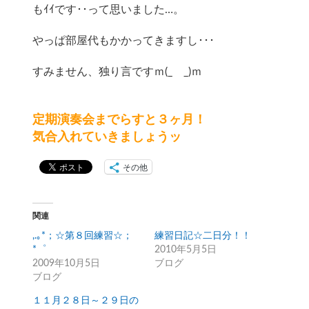
もｲｲです･･って思いました…。
やっぱ部屋代もかかってきますし･･･
すみません、独り言ですｍ(_ _)ｍ
定期演奏会までらすと３ヶ月！
気合入れていきましょうッ
その他
関連
,.｡*；☆第８回練習☆；
練習日記☆二日分！！
*゜
2010年5月5日
2009年10月5日
ブログ
ブログ
１１月２８日～２９日の