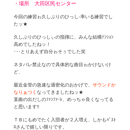
・場所 大田区民センター
今回の練習ゎ久しぶりのひっし-率いる練習でし
たッ★
久しぶりのひっしぃの指揮に、みんな結構ﾃﾝｼｮﾝ
高めでしたねッ！
･･･とりあえず自分ゎそぅでした笑
ネタバレ禁止なので具体的な曲目ゎかけないけ
ど、
最近金管の急速な過密化のおかげで、
サウンドか
なりぁつく
なってきましたねッ★
某曲の出だしのﾌｧﾝﾌｧｰﾚ、めっちゃ良くなってる
と思います!!
ＴＢにもめでたく入団者が２人増え、しかもﾊﾞｽﾄ
ﾛさんで嬉しい限りです。