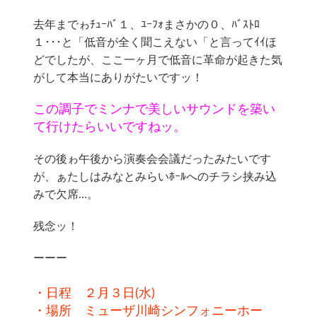
去年までゎﾁｭｰﾊﾞ１、ﾕｰﾌｫまさかの０、ﾊﾞｽﾄﾛ
１･･･と「低音が全く聞こえない「と言ってｲｲほ
どでしたが、ここ一ヶ月で低音に革命が起きた気
がして本当にありがたいですッ！
この調子でミンナで美しいサウンドを築い
て行けたらいいですねッ。
その後ゎ午後から演奏会会議だったみたいです
が、ぁたしはみなとみらいﾎｰﾙへのチラシ挟み込
みで欠席…。
残念ッ！
ーーー
・日程 ２月３日(水)
・場所 ミューザ川崎シンフォニーホー