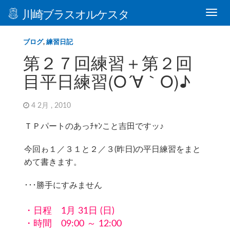
川崎ブラスオルケスタ
ブログ
,
練習日記
第２７回練習＋第２回
目平日練習(O´∀｀O)♪
4 2月 , 2010
ＴＰパートのあっﾁｬﾝこと吉田ですッ♪
今回ゎ１／３１と２／３(昨日)の平日練習をまと
めて書きます。
･･･勝手にすみません
・日程 1月 31日 (日)
・時間 09:00 ～ 12:00