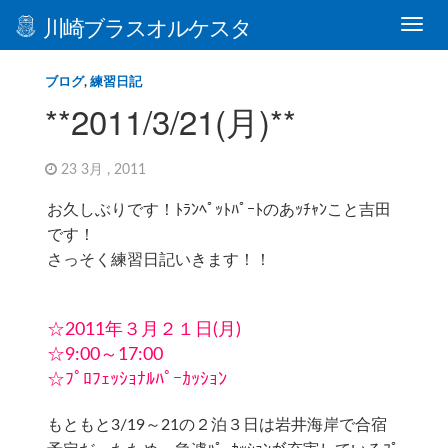
川崎ブラスオルケスタ
ブログ
,
練習日記
**2011/3/21(月)**
23 3月 , 2011
お久しぶりです！ﾄﾗﾝﾍﾟｯﾄﾊﾟｰﾄのあｯﾁｬﾝこと吉田
です！
さっそく練習日記いきます！！
☆2011年３月２１日(月)
☆9:00～17:00
☆ﾌﾟﾛﾌｪｯｼｮﾅﾙﾊﾟｰｶｯｼｮﾝ
もともと3/19～21の２泊３日は岩井海岸で合宿