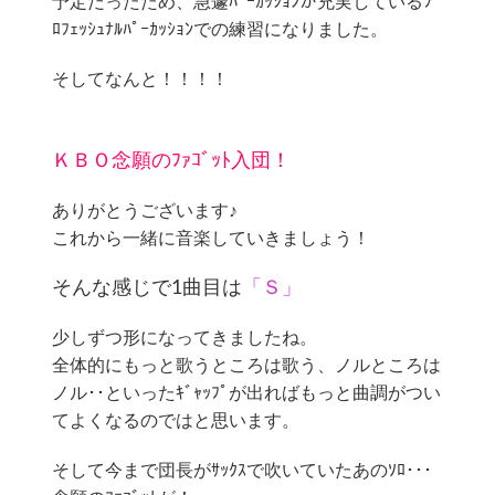
予定だったため、急遽ﾊﾟｰｶｯｼｮﾝが充実しているﾌﾟ
ﾛﾌｪｯｼｭﾅﾙﾊﾟｰｶｯｼｮﾝでの練習になりました。
そしてなんと！！！！
ＫＢＯ念願のﾌｧｺﾞｯﾄ入団！
ありがとうございます♪
これから一緒に音楽していきましょう！
そんな感じで1曲目は
「Ｓ」
少しずつ形になってきましたね。
全体的にもっと歌うところは歌う、ノルところは
ノル･･といったｷﾞｬｯﾌﾟが出ればもっと曲調がつい
てよくなるのではと思います。
そして今まで団長がｻｯｸｽで吹いていたあのｿﾛ･･･