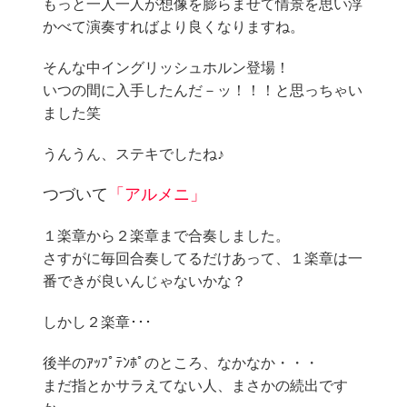
もっと一人一人が想像を膨らませて情景を思い浮
かべて演奏すればより良くなりますね。
そんな中イングリッシュホルン登場！
いつの間に入手したんだ－ッ！！！と思っちゃい
ました笑
うんうん、ステキでしたね♪
つづいて
「アルメニ」
１楽章から２楽章まで合奏しました。
さすがに毎回合奏してるだけあって、１楽章は一
番できが良いんじゃないかな？
しかし２楽章･･･
後半のｱｯﾌﾟﾃﾝﾎﾟのところ、なかなか・・・
まだ指とかサラえてない人、まさかの続出です