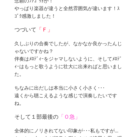
念願のﾌｧｺﾞｯﾄが！
やっぱり楽器が違うと全然雰囲気が違います！ｽ
ｺﾞｸ感激しました！
つづいて
「Ｆ」
久しぶりの合奏でしたが、なかなか良かったんじ
ゃないですかね？
伴奏はﾒﾛﾃﾞｨｰをジャマしないように、そしてﾒﾛﾃﾞ
ｨｰはもっと歌うように壮大に出来ればと思いまし
た。
ちなみに出だしは本当に小さく小さく･･･
遠くから聴こえるような感じで演奏したいです
ね。
そして１部最後の
「Ｏ急」
全体的にノリきれてない印象が･･･私もですが…