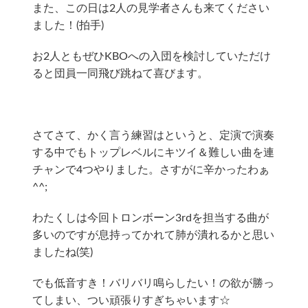
また、この日は2人の見学者さんも来てください
ました！(拍手)
お2人ともぜひKBOへの入団を検討していただけ
ると団員一同飛び跳ねて喜びます。
さてさて、かく言う練習はというと、定演で演奏
する中でもトップレベルにキツイ＆難しい曲を連
チャンで4つやりました。さすがに辛かったわぁ
^^;
わたくしは今回トロンボーン3rdを担当する曲が
多いのですが息持ってかれて肺が潰れるかと思い
ましたね(笑)
でも低音すき！バリバリ鳴らしたい！の欲が勝っ
てしまい、つい頑張りすぎちゃいます☆