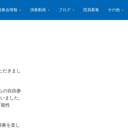
演奏会情報
演奏動画
ブログ
団員募集
その他
いただきまし
らの自由参
ていました。
可能性
演奏を楽し