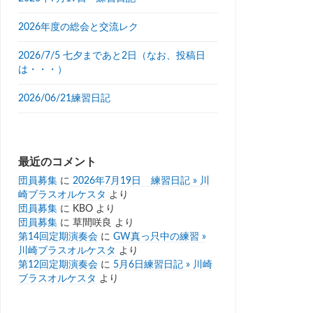
2026年度の総会と交流レク
2026/7/5 七夕まであと2日（なお、投稿日
は・・・）
2026/06/21練習日記
最近のコメント
団員募集
に
2026年7月19日 練習日記 » 川
崎ブラスオルケスタ
より
団員募集
に
KBO
より
団員募集
に
草間咲良
より
第14回定期演奏会
に
GW真っ只中の練習 »
川崎ブラスオルケスタ
より
第12回定期演奏会
に
5月6日練習日記 » 川崎
ブラスオルケスタ
より