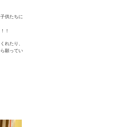
！
る子供たちに
！！！
てくれたり、
から願ってい