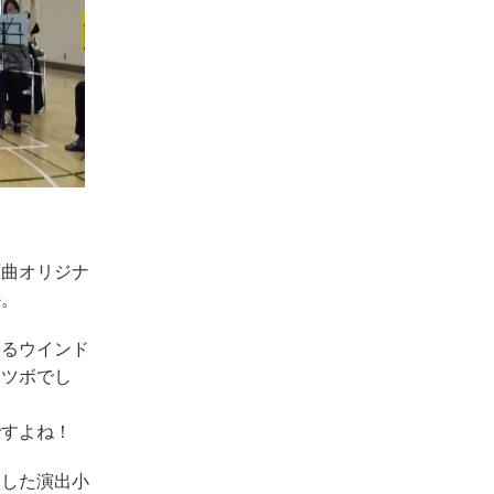
原曲オリジナ
か。
いるウインド
はツボでし
ですよね！
りした演出小